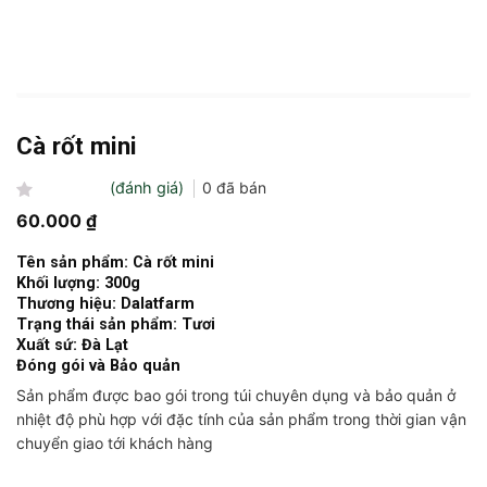
Cà rốt mini
(đánh giá)
0
đã bán
Được
60.000
₫
xếp
hạng
Tên sản phẩm: C
à r
ốt mini
0
Khối lượng: 300g
5
sao
Thương hiệu: Dalatfarm
Trạng thái sản phẩm: Tươi
Xuất sứ: Đà Lạt
Đóng gói và Bảo quản
Sản phẩm được bao gói trong túi chuyên dụng và bảo quản ở
nhiệt độ phù hợp với đặc tính của sản phẩm trong thời gian vận
chuyển giao tới khách hàng