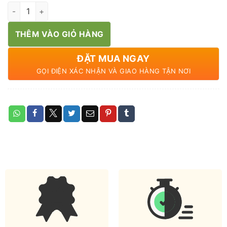
Cà rốt mini số lượng
THÊM VÀO GIỎ HÀNG
ĐẶT MUA NGAY
GỌI ĐIỆN XÁC NHẬN VÀ GIAO HÀNG TẬN NƠI