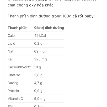
chất chống oxy hóa khác.
Thành phần dinh dưỡng trong 100g cà rốt baby:
Thành phần
Giá trị dinh dưỡng
Calo
41 kCal
Lipid
0,2 g
Natri
69 mg
Kali
320 mg
Cacbonhydrat
10 g
Chất xơ
2,8 g
Đường
4,7 g
Protein
0,9 g
Vitamin C
5,9 mg
Sắt
0,3 mg