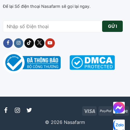
Để lại Số điện thoại Nasafarm sẽ gọi lại ngay.
Visa
PayPal
S
© 2026 Nasafarm