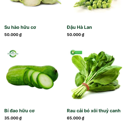
Su hào hữu cơ
Đậu Hà Lan
50.000
₫
50.000
₫
Bí đao hữu cơ
Rau cải bó xôi thuỷ canh
35.000
₫
65.000
₫