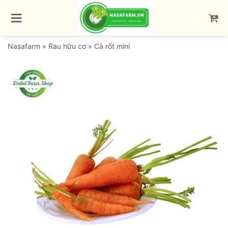
Bỏ
qua
nội
dung
Nasafarm
»
Rau hữu cơ
»
Cà rốt mini