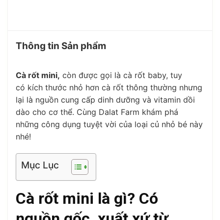
Thông tin Sản phẩm
Cà rốt mini
,
còn được gọi là
cà rốt baby
, tuy
có
kích thước nhỏ
hơn
cà rốt
thông thường nhưng
lại là nguồn cung cấp
dinh dưỡng
và
vitamin
dồi
dào cho cơ thể. Cùng
Dalat Farm
khám phá
những
công dụng
tuyệt vời của loại củ nhỏ bé này
nhé!
Mục Lục
Cà rốt mini là gì? Có
nguồn gốc, xuất xứ từ