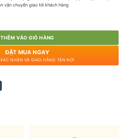
ian vận chuyển giao tới khách hàng
THÊM VÀO GIỎ HÀNG
ĐẶT MUA NGAY
N XÁC NHẬN VÀ GIAO HÀNG TẬN NƠI