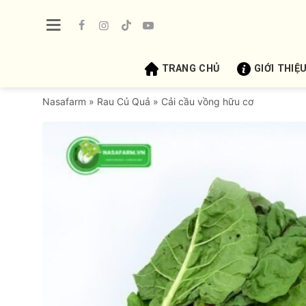
Bỏ
qua
nội
dung
TRANG CHỦ
GIỚI THIỆ
Nasafarm
»
Rau Củ Quả
»
Cải cầu vồng hữu cơ