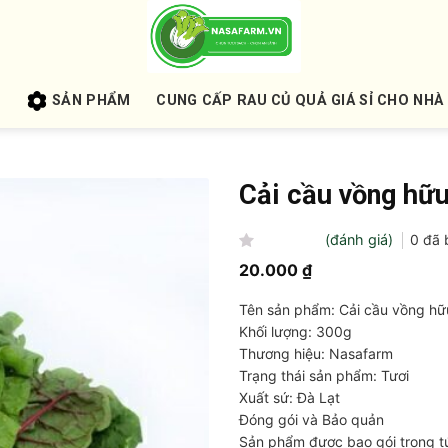
U
SẢN PHẨM
CUNG CẤP RAU CỦ QUẢ GIÁ SỈ CHO NHÀ
Cải cầu vồng hữ
(đánh giá)
0
đã 
Được
20.000
₫
xếp
hạng
Tên sản phẩm: Cải cầu vồng hữ
0
5
Khối lượng: 300g
sao
Thương hiệu: Nasafarm
Trạng thái sản phẩm: Tươi
Xuất sứ: Đà Lạt
Đóng gói và Bảo quản
Sản phẩm được bao gói trong tú