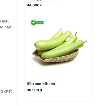
44.000
₫
ều màu
ọc hay
Bầu sao hữu cơ
36.500
₫
ng chất