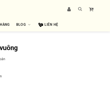
 HÀNG
BLOG
LIÊN HỆ
 vuông
bán
m
ng