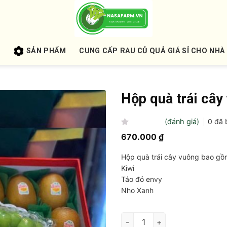
U
SẢN PHẨM
CUNG CẤP RAU CỦ QUẢ GIÁ SỈ CHO NHÀ
Hộp quà trái cây
(đánh giá)
0
đã 
Được
670.000
₫
xếp
hạng
Hộp quà trái cây vuông bao gồ
0
5
Kiwi
sao
Táo đỏ envy
Nho Xanh
Hộp quà trái cây vuông số lượ