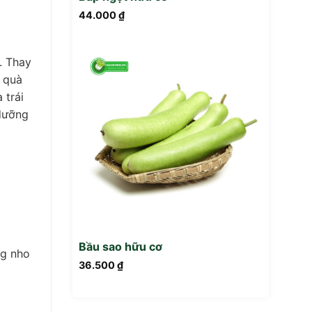
44.000
₫
. Thay
m quà
 trái
 dưỡng
Bầu sao hữu cơ
ng nho
36.500
₫