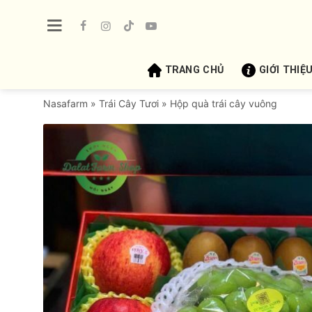
Bỏ
qua
nội
dung
TRANG CHỦ
GIỚI THIỆ
Nasafarm
»
Trái Cây Tươi
»
Hộp quà trái cây vuông