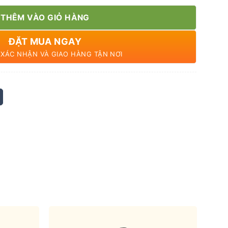
THÊM VÀO GIỎ HÀNG
ĐẶT MUA NGAY
N XÁC NHẬN VÀ GIAO HÀNG TẬN NƠI