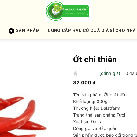
U
SẢN PHẨM
CUNG CẤP RAU CỦ QUẢ GIÁ SỈ CHO NHÀ
Ớt chỉ thiên
(đánh giá)
0
đã 
Được
32.000
₫
xếp
hạng
Tên sản phẩm: Ớt chỉ thiên
0
5
Khối lượng: 300g
sao
Thương hiệu: Dalatfarm
Trạng thái sản phẩm: Tươi
Xuất sứ: Đà Lạt
Đóng gói và Bảo quản
Sản phẩm được bao gói trong tú