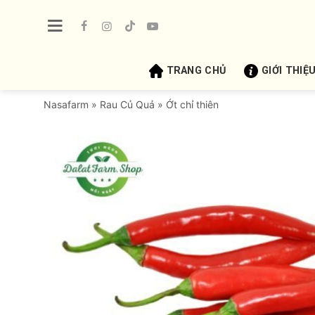
Bỏ
qua
nội
dung
TRANG CHỦ
GIỚI THIỆ
Nasafarm
»
Rau Củ Quả
»
Ớt chỉ thiên