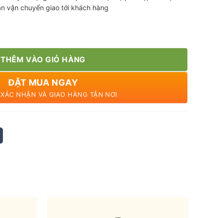
ian vận chuyển giao tới khách hàng
THÊM VÀO GIỎ HÀNG
ĐẶT MUA NGAY
N XÁC NHẬN VÀ GIAO HÀNG TẬN NƠI