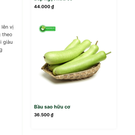
44.000
₫
 lên vị
g theo
i giàu
ng
Bầu sao hữu cơ
36.500
₫