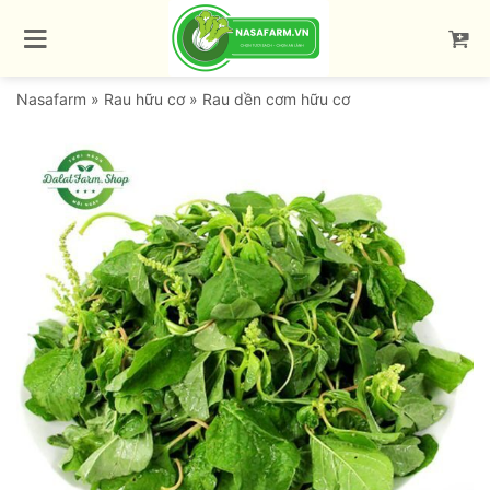
Bỏ
qua
nội
dung
Nasafarm
»
Rau hữu cơ
»
Rau dền cơm hữu cơ