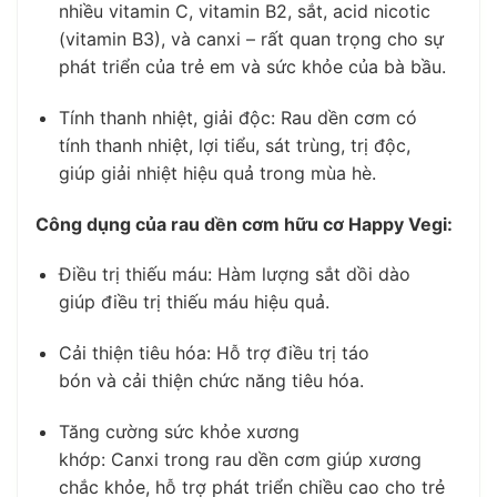
nhiều
vitamin C
,
vitamin B2
,
sắt
,
acid nicotic
(vitamin B3)
, và
canxi
– rất quan trọng cho sự
phát triển của
trẻ em
và sức khỏe của
bà bầu
.
Tính thanh nhiệt, giải độc:
Rau dền cơm
có
tính
thanh nhiệt
,
lợi tiểu
,
sát trùng
,
trị độc
,
giúp
giải nhiệt
hiệu quả trong mùa hè.
Công dụng của rau dền cơm hữu cơ Happy Vegi:
Điều trị thiếu máu:
Hàm lượng
sắt
dồi dào
giúp
điều trị thiếu máu
hiệu quả.
Cải thiện tiêu hóa:
Hỗ trợ
điều trị táo
bón
và
cải thiện chức năng tiêu hóa
.
Tăng cường sức khỏe xương
khớp:
Canxi
trong
rau dền cơm
giúp xương
chắc khỏe, hỗ trợ
phát triển chiều cao
cho
trẻ