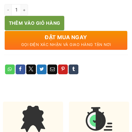
Rau dền cơm hữu cơ số lượng
THÊM VÀO GIỎ HÀNG
ĐẶT MUA NGAY
GỌI ĐIỆN XÁC NHẬN VÀ GIAO HÀNG TẬN NƠI