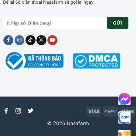
Để lại Số điện thoại Nasafarm sẽ gọi lại ngay.
Visa
PayPal
S
© 2026 Nasafarm