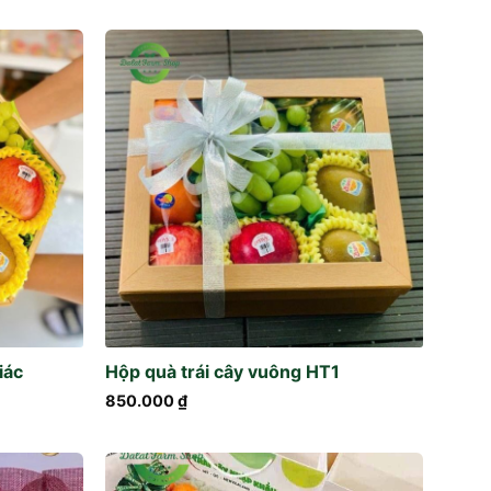
iác
Hộp quà trái cây vuông HT1
850.000
₫