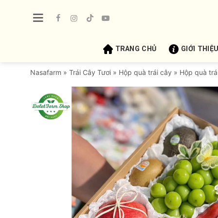
Bỏ
qua
nội
dung
TRANG CHỦ
GIỚI THIỆ
Nasafarm
»
Trái Cây Tươi
»
Hộp quà trái cây
»
Hộp quà trá