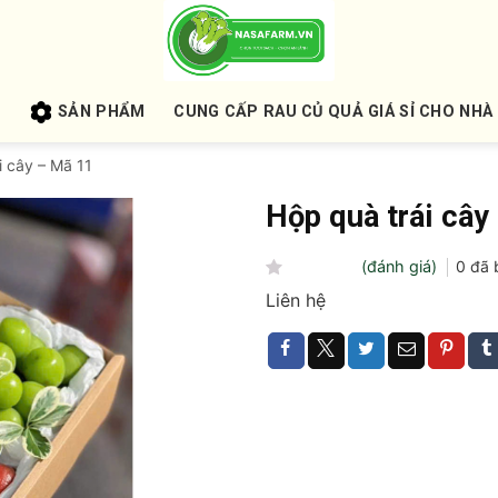
U
SẢN PHẨM
CUNG CẤP RAU CỦ QUẢ GIÁ SỈ CHO NHÀ
i cây – Mã 11
Hộp quà trái cây
(đánh giá)
0
đã 
Được
Liên hệ
xếp
hạng
0
5
sao