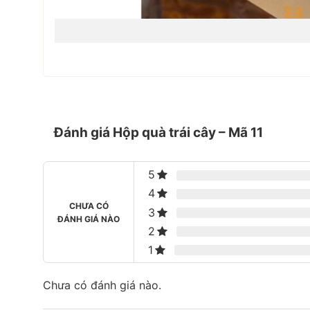
Đánh giá Hộp quà trái cây – Mã 11
5
4
CHƯA CÓ
3
ĐÁNH GIÁ NÀO
2
1
Chưa có đánh giá nào.