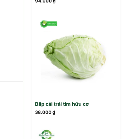
94.000
₫
Bắp cải trái tim hữu cơ
38.000
₫