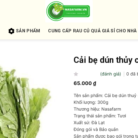
U
SẢN PHẨM
CUNG CẤP RAU CỦ QUẢ GIÁ SỈ CHO NHÀ
Cải bẹ dún thủy 
(đánh giá)
0
đã 
Được
65.000
₫
xếp
hạng
Tên sản phẩm: Cải bẹ dún thuỷ
0
5
Khối lượng: 300g
sao
Thương hiệu: Nasafarm
Trạng thái sản phẩm: Tươi
Xuất sứ: Đà Lạt
Đóng gói và Bảo quản
Sản phẩm được bao gói trong tú