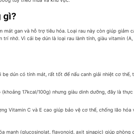
500g tùy theo mùa và khu vực.
 gì?
m mát gan và hỗ trợ tiêu hóa. Loại rau này còn giúp giảm c
rí nhớ. Vì cải bẹ dún là loại rau lành tính, giàu vitamin (A,
bẹ dún có tính mát, rất tốt để nấu canh giải nhiệt cơ thể, t
p (khoảng 17kcal/100g) nhưng giàu dinh dưỡng, đây là thự
ng Vitamin C và E cao giúp bảo vệ cơ thể, chống lão hóa 
 mạnh (glucosinolat, flavonoid, axit sinapic) giúp phòng