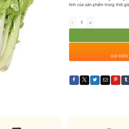
tính của sản phẩm trong thời g
Cải bẹ dún thủy cảnh số lượng
GỌI ĐIỆ