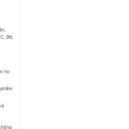
ân,
 C, B6,
rị ho
c phẩm
và
 chống