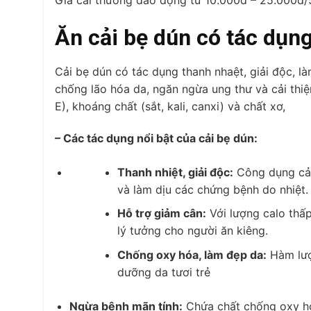
Giá cải thường dao động từ 10.000đ – 25.000đ/
Ăn cải bẹ dún có tác dụng
Cải bẹ dún có tác dụng thanh nhaệt, giải độc, là
chống lão hóa da, ngăn ngừa ung thư và cải thiện t
E), khoáng chất (sắt, kali, canxi) và chất xơ,
– Các tác dụng nổi bật của cải bẹ dún:
Thanh nhiệt, giải độc:
Công dụng cải 
và làm dịu các chứng bệnh do nhiệt.
Hỗ trợ giảm cân:
Với lượng calo thấ
lý tưởng cho người ăn kiêng.
Chống oxy hóa, làm đẹp da:
Hàm lượ
dưỡng da tươi trẻ
Ngừa bệnh mãn tính:
Chứa chất chống oxy hóa