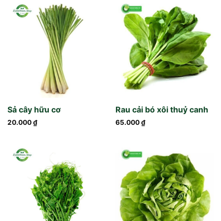
Sả cây hữu cơ
Rau cải bó xôi thuỷ canh
20.000
₫
65.000
₫