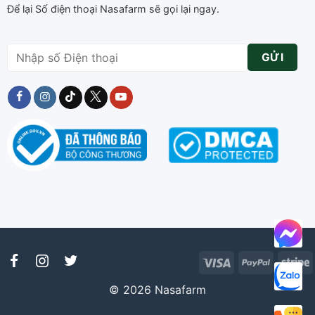
Để lại Số điện thoại Nasafarm sẽ gọi lại ngay.
Visa
PayPal
S
© 2026 Nasafarm