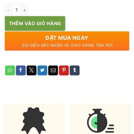
Củ gừng hữu cơ số lượng
THÊM VÀO GIỎ HÀNG
ĐẶT MUA NGAY
GỌI ĐIỆN XÁC NHẬN VÀ GIAO HÀNG TẬN NƠI