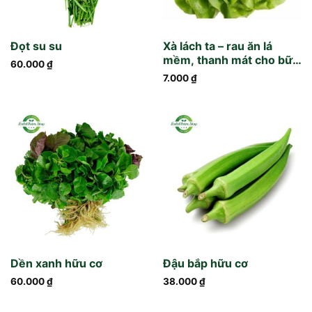
Đọt su su
Xà lách ta – rau ăn lá
mềm, thanh mát cho bữa
60.000
₫
ăn hằng ngày
7.000
₫
Dền xanh hữu cơ
Đậu bắp hữu cơ
60.000
₫
38.000
₫