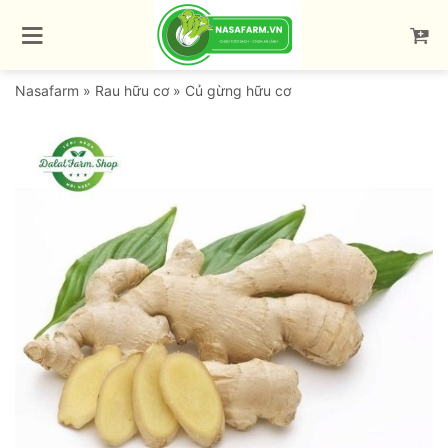
Bỏ
qua
nội
dung
Nasafarm
»
Rau hữu cơ
»
Củ gừng hữu cơ