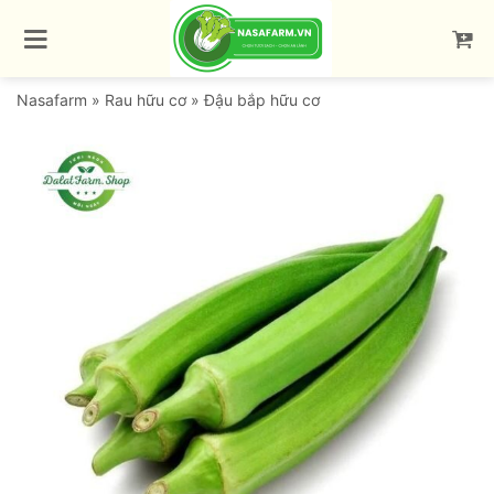
Bỏ
qua
nội
dung
Nasafarm
»
Rau hữu cơ
»
Đậu bắp hữu cơ