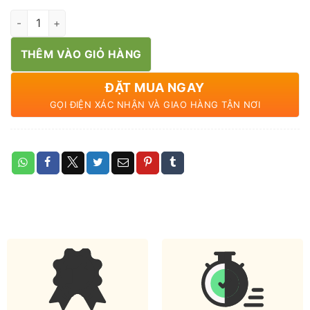
Đậu bắp hữu cơ số lượng
THÊM VÀO GIỎ HÀNG
ĐẶT MUA NGAY
GỌI ĐIỆN XÁC NHẬN VÀ GIAO HÀNG TẬN NƠI