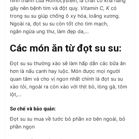
hình thành của Homocystein, là chất có khả năng
gây nên bệnh tim và đột quỵ
. Vitamin C, K
có
trong su su giúp chống ô xy hóa, loãng xương.
Ngoài ra, đọt su su còn tốt cho tim mạch,
ngăn ngừa ung thư, làm đẹp da,…
Các món ăn từ đọt su su:
Đọt su su thường xào sẽ làm hấp dẫn các bữa ăn
hơn là nấu canh hay luộc. Món được mọi người
quan tâm và cho vị ngon nhất chính là đọt su su
xào tỏi, ngoài ra còn xào với thịt bò, lòng gà, tôm
lột,…
Sơ chế và bảo quản:
Đọt su su mua về tước bỏ phần xơ bên ngoài, bỏ
phần ngọn