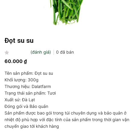
Đọt su su
(đánh giá)
0
đã bán
Được
60.000
₫
xếp
hạng
Tên sản phẩm: Đọt su su
0
5
Khối lượng: 300g
sao
Thương hiệu: Dalatfarm
Trạng thái sản phẩm: Tươi
Xuất sứ: Đà Lạt
Đóng gói và Bảo quản
Sản phẩm được bao gói trong túi chuyên dụng và bảo quản ở
nhiệt độ phù hợp với đặc tính của sản phẩm trong thời gian vận
chuyển giao tới khách hàng