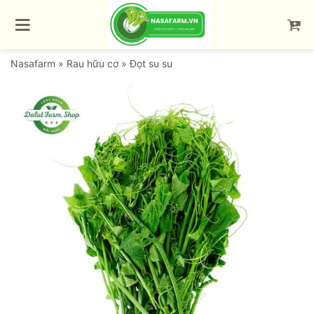
Bỏ
qua
nội
dung
Nasafarm
»
Rau hữu cơ
»
Đọt su su