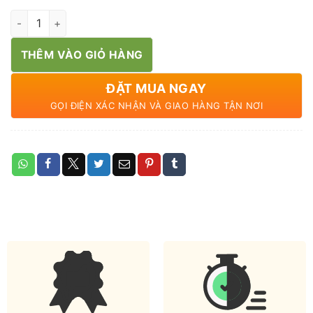
Đọt su su số lượng
THÊM VÀO GIỎ HÀNG
ĐẶT MUA NGAY
GỌI ĐIỆN XÁC NHẬN VÀ GIAO HÀNG TẬN NƠI