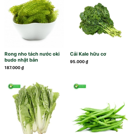
Rong nho tách nước oki
Cải Kale hữu cơ
budo nhật bản
95.000
₫
187.000
₫