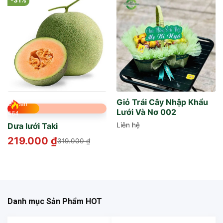
-31%
Giỏ Trái Cây Nhập Khẩu
Đã bán
Lưới Và Nơ 002
464
Liên hệ
Dưa lưới Taki
219.000
₫
319.000
₫
Danh mục Sản Phẩm HOT