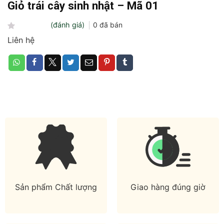
Giỏ trái cây sinh nhật – Mã 01
(đánh giá)
0
đã bán
Được
Liên hệ
xếp
hạng
0
5
sao
Sản phẩm Chất lượng
Giao hàng đúng giờ