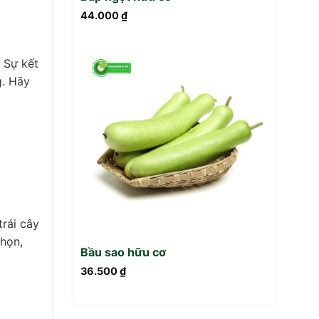
44.000
₫
 Sự kết
g. Hãy
trái cây
chọn,
Bầu sao hữu cơ
36.500
₫