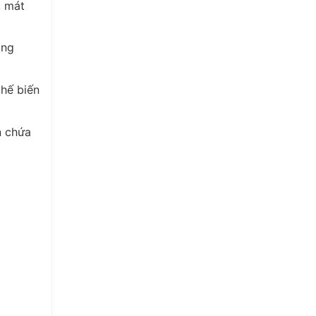
, mát
áng
chế biến
n chứa