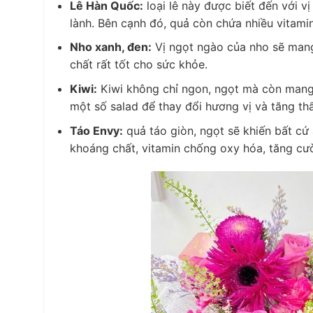
Lê Hàn Quốc:
loại lê này được biết đến với v
lành. Bên cạnh đó, quả còn chứa nhiều vitamin
Nho xanh, đen:
Vị ngọt ngào của nho sẽ mang
chất rất tốt cho sức khỏe.
Kiwi:
Kiwi không chỉ ngon, ngọt mà còn mang 
một số salad để thay đổi hương vị và tăng t
Táo Envy:
quả táo giòn, ngọt sẽ khiến bất cứ
khoáng chất, vitamin chống oxy hóa, tăng c