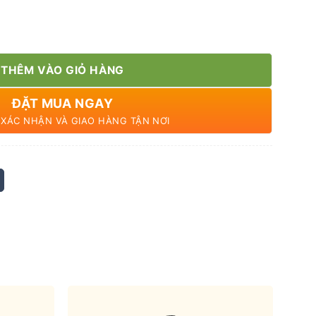
ng
THÊM VÀO GIỎ HÀNG
ĐẶT MUA NGAY
N XÁC NHẬN VÀ GIAO HÀNG TẬN NƠI