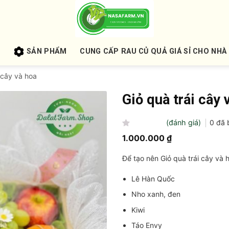
U
SẢN PHẨM
CUNG CẤP RAU CỦ QUẢ GIÁ SỈ CHO NHÀ
 cây và hoa
Giỏ quà trái cây 
(đánh giá)
0
đã 
Được
1.000.000
₫
xếp
hạng
Để tạo nên Giỏ quà trái cây và
0
5
sao
Lê Hàn Quốc
Nho xanh, đen
Kiwi
Táo Envy