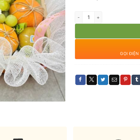
Giỏ quà trái cây và hoa số lượ
GỌI ĐIỆ