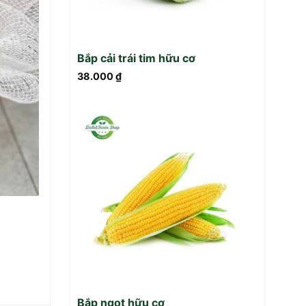
Bắp cải trái tim hữu cơ
38.000
₫
Bắp ngọt hữu cơ