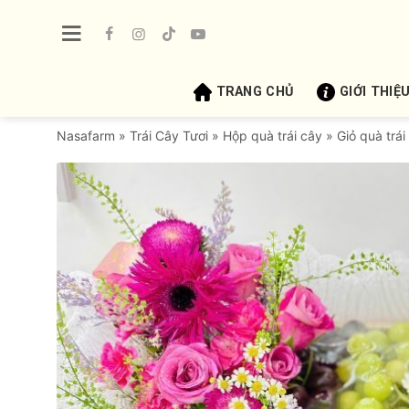
Bỏ
qua
nội
dung
TRANG CHỦ
GIỚI THIỆ
Nasafarm
»
Trái Cây Tươi
»
Hộp quà trái cây
»
Giỏ quà trái