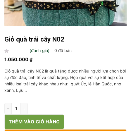
Giỏ quà trái cây N02
(đánh giá)
0
đã bán
Được
1.050.000
₫
xếp
hạng
Giỏ quà trái cây N02 là quà tặng được nhiều người lựa chọn bởi
0
5
sự độc đáo, tinh tế và chất lượng. Hộp quà với sự kết hợp của
sao
nhiều loại trái cây khác nhau như: quýt Úc, lê Hàn Quốc, nho
xanh, Lựu,..
Giỏ quà trái cây N02 số lượng
THÊM VÀO GIỎ HÀNG