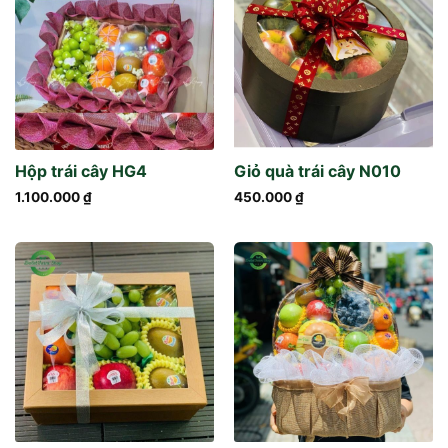
Hộp trái cây HG4
Giỏ quà trái cây N010
1.100.000
₫
450.000
₫