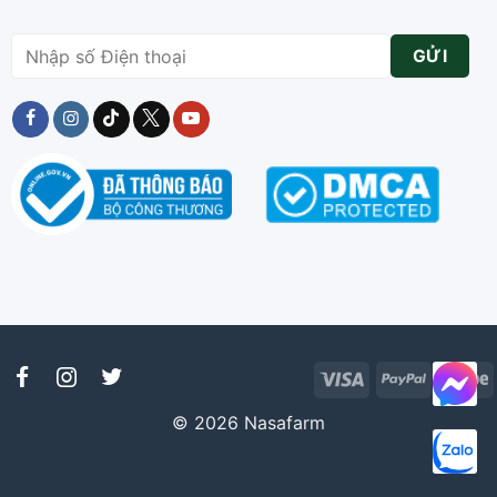
Visa
PayPal
S
© 2026 Nasafarm