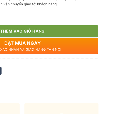
ian vận chuyển giao tới khách hàng
g
THÊM VÀO GIỎ HÀNG
ĐẶT MUA NGAY
N XÁC NHẬN VÀ GIAO HÀNG TẬN NƠI