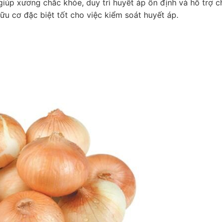
giúp xương chắc khỏe, duy trì huyết áp ổn định và hỗ trợ 
ữu cơ đặc biệt tốt cho việc kiểm soát huyết áp.