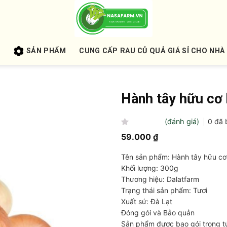
U
SẢN PHẨM
CUNG CẤP RAU CỦ QUẢ GIÁ SỈ CHO NHÀ
Hành tây hữu cơ
(đánh giá)
0
đã 
Được
59.000
₫
xếp
hạng
Tên sản phẩm: Hành tây hữu c
0
5
Khối lượng: 300g
sao
Thương hiệu: Dalatfarm
Trạng thái sản phẩm: Tươi
Xuất sứ: Đà Lạt
Đóng gói và Bảo quản
Sản phẩm được bao gói trong tú