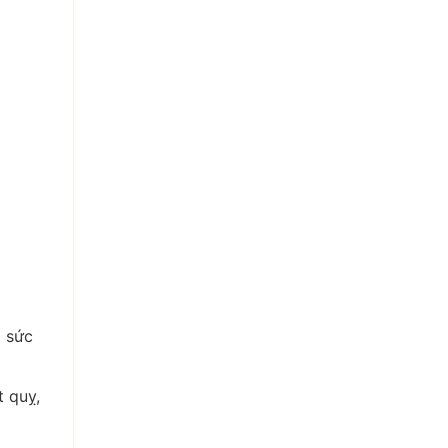
g sức
t quỵ,