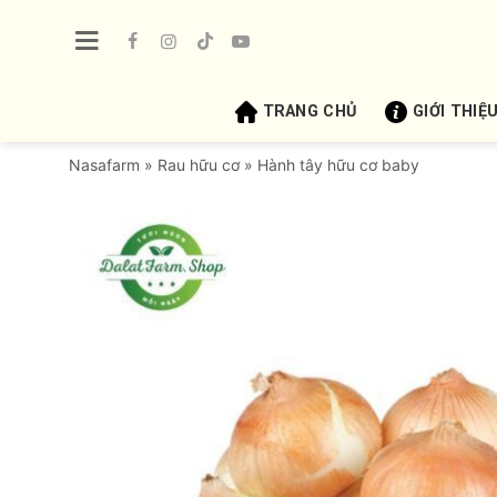
Bỏ
qua
nội
dung
TRANG CHỦ
GIỚI THIỆ
Nasafarm
»
Rau hữu cơ
»
Hành tây hữu cơ baby