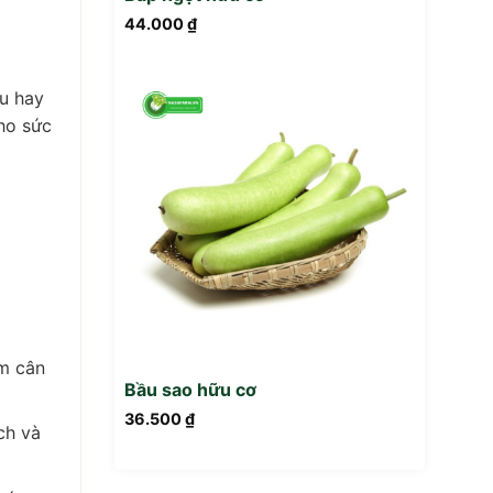
44.000
₫
u hay
ho sức
ảm cân
Bầu sao hữu cơ
36.500
₫
ch và