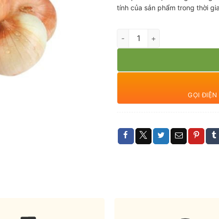
tính của sản phẩm trong thời g
Hành tây hữu cơ baby số lượn
GỌI ĐIỆ