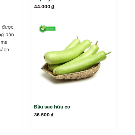
44.000
₫
, được
ng dân
n mà
cách
Bầu sao hữu cơ
36.500
₫