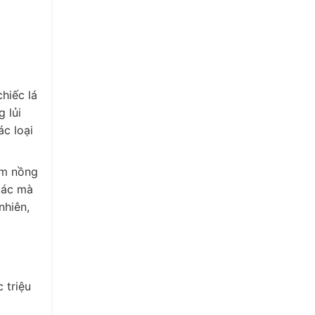
hiếc lá
 lủi
c loại
ơm nồng
iác mà
nhiên,
 triệu