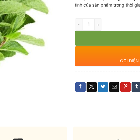
tính của sản phẩm trong thời g
Húng lủi hữu cơ số lượng
GỌI ĐIỆ