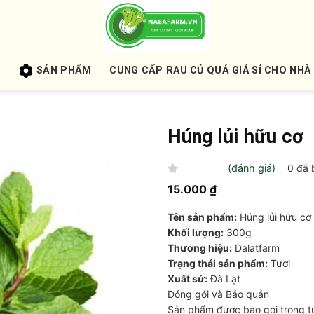
U
SẢN PHẨM
CUNG CẤP RAU CỦ QUẢ GIÁ SỈ CHO NHÀ
Húng lủi hữu cơ
(đánh giá)
0
đã 
Được
15.000
₫
xếp
hạng
Tên sản phẩm:
Húng lủi hữu cơ
0
5
Khối lượng:
300g
sao
Thương hiệu:
Dalatfarm
Trạng thái sản phẩm:
Tươi
Xuất sứ:
Đà Lạt
Đóng gói và Bảo quản
Sản phẩm được bao gói trong tú