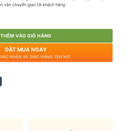
ian vận chuyển giao tới khách hàng
THÊM VÀO GIỎ HÀNG
ĐẶT MUA NGAY
N XÁC NHẬN VÀ GIAO HÀNG TẬN NƠI