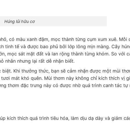
Húng lủi hữu cơ
 nhỏ, có màu xanh đậm, mọc thành từng cụm xum xuê. Mỗi c
h tinh tế và được bao phủ bởi lớp lông mịn màng. Cây húng
n, mọc sát mặt đất và lan rộng thành từng khóm. So với cá
ỏ nhắn nhưng lại rất dễ nhận biết.
c biệt. Khi thưởng thức, bạn sẽ cảm nhận được một mùi th
 tươi mát khó quên. Mùi thơm này không chỉ kích thích vị g
g thơm đặc trưng này có được nhờ quá trình canh tác tự 
p kích thích quá trình tiêu hóa, làm dịu dạ dày và giảm các