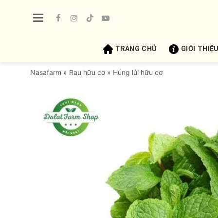
Bỏ
qua
nội
dung
TRANG CHỦ
GIỚI THIỆ
Nasafarm
»
Rau hữu cơ
»
Húng lủi hữu cơ