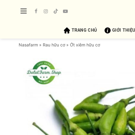
Bỏ
qua
nội
dung
TRANG CHỦ
GIỚI THIỆ
Nasafarm
»
Rau hữu cơ
»
Ớt xiêm hữu cơ