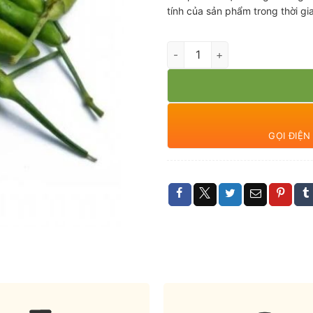
tính của sản phẩm trong thời g
Ớt xiêm hữu cơ số lượng
GỌI ĐIỆ