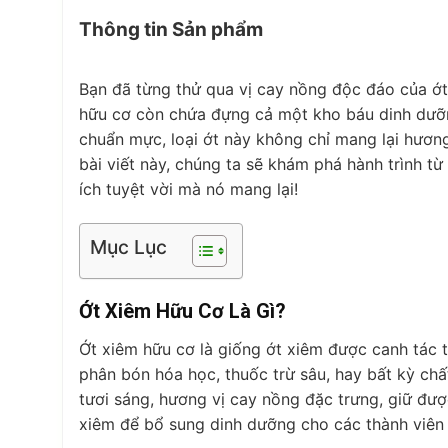
Thông tin Sản phẩm
Bạn đã từng thử qua vị cay nồng độc đáo của ớt
hữu cơ còn chứa đựng cả một kho báu dinh dưỡ
chuẩn mực, loại ớt này không chỉ mang lại hươn
bài viết này, chúng ta sẽ khám phá hành trình t
ích tuyệt vời mà nó mang lại!
Mục Lục
Ớt Xiêm Hữu Cơ Là Gì?
Ớt xiêm hữu cơ là giống ớt xiêm được canh tác
phân bón hóa học, thuốc trừ sâu, hay bất kỳ ch
tươi sáng, hương vị cay nồng đặc trưng, giữ được
xiêm để bổ sung dinh dưỡng cho các thành viên 