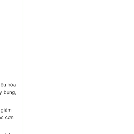
tiêu hóa
y bụng,
 giảm
ác cơn