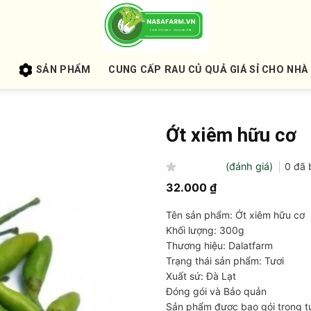
U
SẢN PHẨM
CUNG CẤP RAU CỦ QUẢ GIÁ SỈ CHO NHÀ
Ớt xiêm hữu cơ
(đánh giá)
0
đã 
Được
32.000
₫
xếp
hạng
Tên sản phẩm: Ớt xiêm hữu cơ
0
5
Khối lượng: 300g
sao
Thương hiệu: Dalatfarm
Trạng thái sản phẩm: Tươi
Xuất sứ: Đà Lạt
Đóng gói và Bảo quản
Sản phẩm được bao gói trong tú