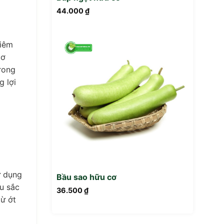
44.000
₫
xiêm
cơ
rong
g lợi
ử dụng
Bầu sao hữu cơ
u sắc
36.500
₫
từ ớt