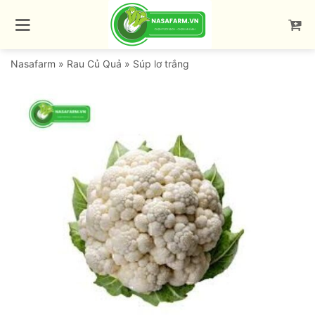
Bỏ
qua
nội
dung
Nasafarm
»
Rau Củ Quả
»
Súp lơ trắng