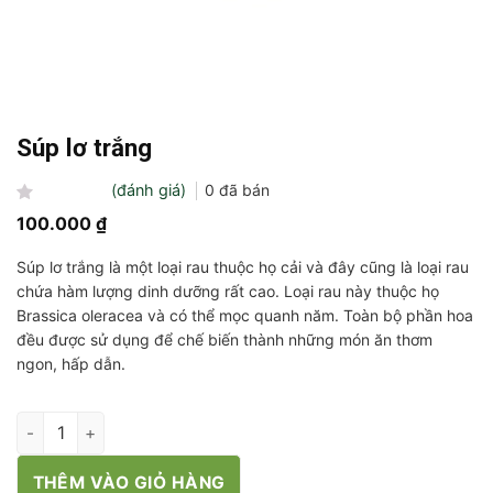
Súp lơ trắng
(đánh giá)
0
đã bán
Được
100.000
₫
xếp
hạng
Súp lơ trắng là một loại rau thuộc họ cải và đây cũng là loại rau
0
5
chứa hàm lượng dinh dưỡng rất cao. Loại rau này thuộc họ
sao
Brassica oleracea và có thể mọc quanh năm. Toàn bộ phần hoa
đều được sử dụng để chế biến thành những món ăn thơm
ngon, hấp dẫn.
Súp lơ trắng số lượng
THÊM VÀO GIỎ HÀNG