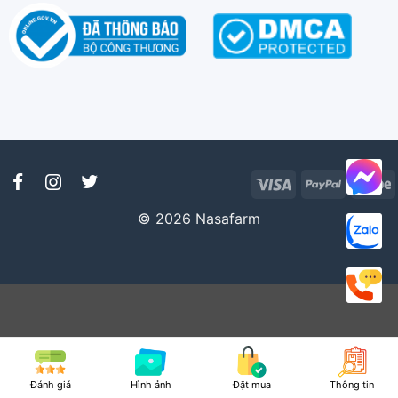
Visa
PayPal
S
© 2026 Nasafarm
Đánh giá
Hình ảnh
Đặt mua
Thông tin