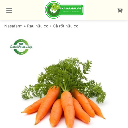
Bỏ
qua
nội
dung
Nasafarm
»
Rau hữu cơ
»
Cà rốt hữu cơ