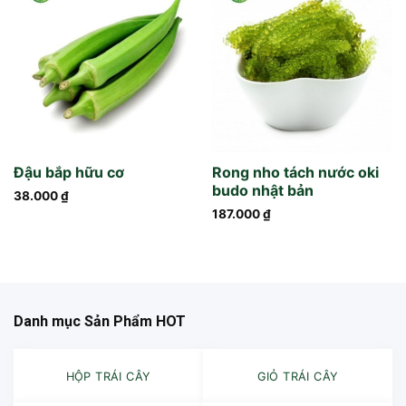
Đậu bắp hữu cơ
Rong nho tách nước oki
budo nhật bản
38.000
₫
187.000
₫
Danh mục Sản Phẩm HOT
HỘP TRÁI CÂY
GIỎ TRÁI CÂY