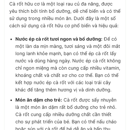
Cà rốt hữu cơ là một loại rau củ đa năng, được
yêu thích bởi tính bổ dưỡng, dễ chế biến và có thể
sử dụng trong nhiều món ăn. Dưới đây là một số
cách sử dụng cà rốt hữu cơ phổ biến và hiệu quả:
Nước ép cà rốt tươi ngon và bổ dưỡng:
Để có
một làn da mịn màng, tươi sáng và một đôi mắt
long lanh khỏe mạnh, bạn có thể ép cà rốt lấy
nước và dùng hàng ngày. Nước ép cà rốt không
chỉ ngon miệng mà còn cung cấp nhiều vitamin,
khoáng chất và chất xơ cho cơ thể. Bạn có thể
kết hợp nước ép cà rốt với các loại trái cây
khác để tăng thêm hương vị và dinh dưỡng.
Món ăn dặm cho trẻ:
Cà rốt được sấy nhuyễn
là một món ăn dặm rất bổ dưỡng cho trẻ nhỏ.
Cà rốt cung cấp nhiều dưỡng chất cần thiết
cho sự phát triển của bé. Bạn có thể nấu cháo
hoặc súp với cà rốt để bé dễ ăn và hấp thụ.