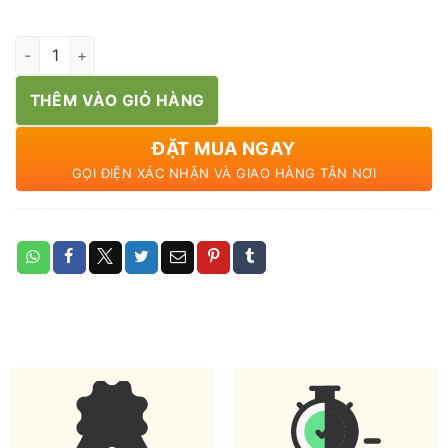
Cà rốt hữu cơ số lượng
THÊM VÀO GIỎ HÀNG
ĐẶT MUA NGAY
GỌI ĐIỆN XÁC NHẬN VÀ GIAO HÀNG TẬN NƠI