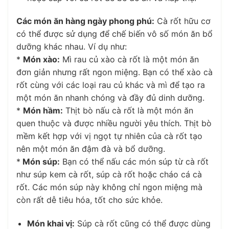
Các món ăn hàng ngày phong phú:
Cà rốt hữu cơ
có thể được sử dụng để chế biến vô số món ăn bổ
dưỡng khác nhau. Ví dụ như:
*
Món xào:
Mì rau củ xào cà rốt là một món ăn
đơn giản nhưng rất ngon miệng. Bạn có thể xào cà
rốt cùng với các loại rau củ khác và mì để tạo ra
một món ăn nhanh chóng và đầy đủ dinh dưỡng.
*
Món hầm:
Thịt bò nấu cà rốt là một món ăn
quen thuộc và được nhiều người yêu thích. Thịt bò
mềm kết hợp với vị ngọt tự nhiên của cà rốt tạo
nên một món ăn đậm đà và bổ dưỡng.
*
Món súp:
Bạn có thể nấu các món súp từ cà rốt
như súp kem cà rốt, súp cà rốt hoặc cháo cá cà
rốt. Các món súp này không chỉ ngon miệng mà
còn rất dễ tiêu hóa, tốt cho sức khỏe.
Món khai vị:
Súp cà rốt cũng có thể được dùng