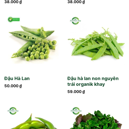
38.000
₫
38.000
₫
Đậu Hà Lan
Đậu hà lan non nguyên
trái organik khay
50.000
₫
59.000
₫