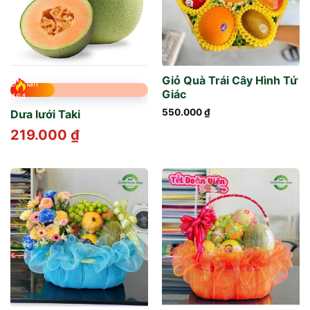
Giỏ Quà Trái Cây Hình Tứ
Đã bán
Giác
464
550.000
₫
Dưa lưới Taki
219.000
₫