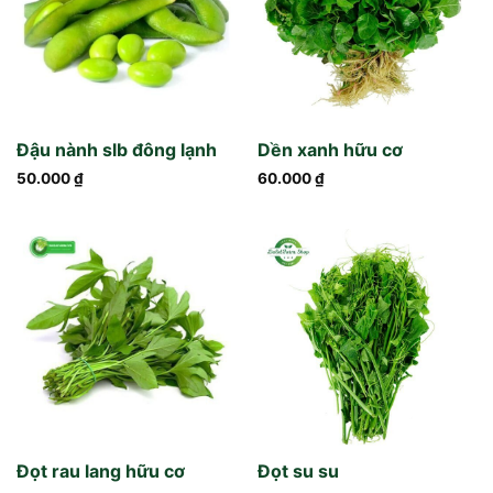
Đậu nành slb đông lạnh
Dền xanh hữu cơ
50.000
₫
60.000
₫
Đọt rau lang hữu cơ
Đọt su su