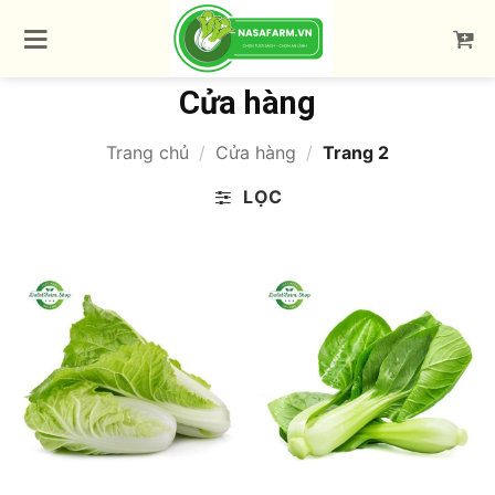
Bỏ
qua
nội
dung
Cửa hàng
Trang chủ
/
Cửa hàng
/
Trang 2
LỌC