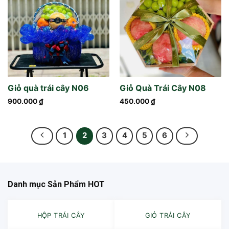
Giỏ quà trái cây N06
Giỏ Quà Trái Cây N08
900.000
₫
450.000
₫
1
2
3
4
5
6
Danh mục Sản Phẩm HOT
HỘP TRÁI CÂY
GIỎ TRÁI CÂY